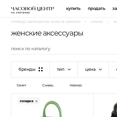
купить
продать
з
ломбард швейцарских часов на сретенке
каталог
а
женские аксессуары
бренды
тип
цена
Graff
Chanel
Hermes
скидка