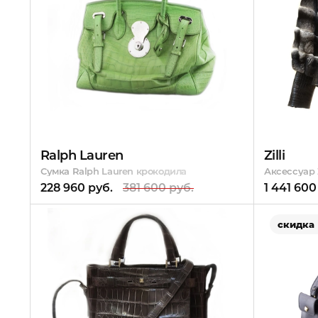
Ralph Lauren
Zilli
Сумка Ralph Lauren крокодила
Аксессуар 
228 960 руб.
381 600 руб.
1 441 600
скидка