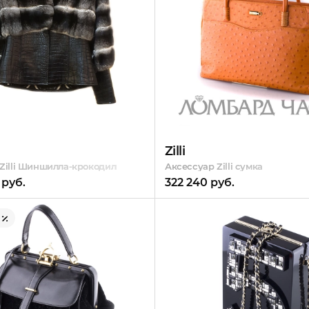
Zilli
Zilli Шиншилла-крокодил
Аксессуар Zilli сумка
 руб.
322 240 руб.