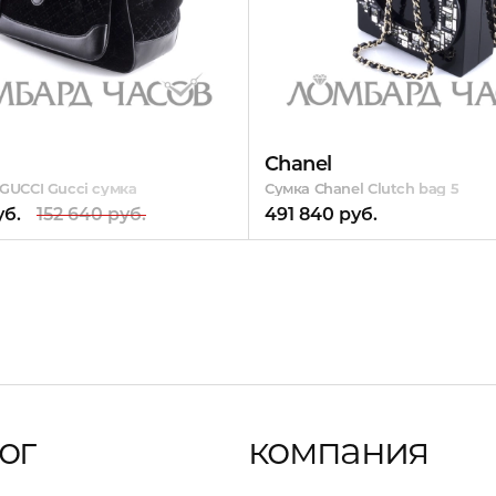
Chanel
GUCCI Guссi сумка
Сумка Chanel Clutch bag 5
уб.
152 640 руб.
491 840 руб.
ог
компания