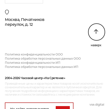
Москва, Печатников
переулок, д. 12
наверх
Политика конфиденциальности ООО
Политика обработки персональных данных ООО
Политика конфиденциальности ИП
Политика обработки персональных данных ИП
2004-2026 Часовой центр «На Сретенке»
Приведённые цены и характеристики товаров носят исключительно
ознакомительный характер и не являются публичной офертой. Для
получения подробной информации о характеристиках товаров, их
наличии и стоимости связывайтесь с менеджерами компании.
vse.digital
дизайн и разработка:
На сайте используются