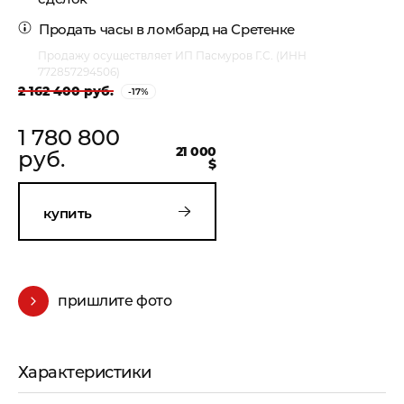
Продать часы
в ломбард на Сретенке
Продажу осуществляет ИП Пасмуров Г.С. (ИНН
772857294506)
2 162 400 руб.
-17%
1 780 800
21 000
руб.
$
купить
пришлите фото
Характеристики