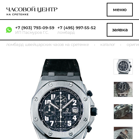
меню
+7 (903) 793-09-59
+7 (495) 997-55-52
заявка
ИП Пасмуров Г.С.
ломбард
ломбард швейцарских часов на сретенке
каталог
ориги