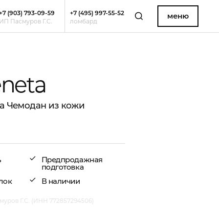
+7 (903) 793-09-59
+7 (495) 997-55-52
меню
ИП Пасмуров Г.С.
ломбард
eneta
ta Чемодан из кожи
ь
Предпродажная
подготовка
лок
В наличии
уров Г.С. (ИНН 772857294506)