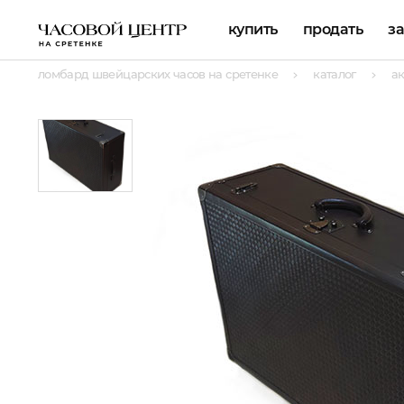
купить
продать
з
ломбард швейцарских часов на сретенке
каталог
а