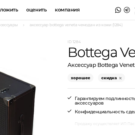
аложить
оценить
компания
ксессуары
аксессуар bottega veneta чемодан из кожи (1284)
1284
Bottega V
Аксессуар Bottega Vene
хорошее
скидка
Гарантируем подлинност
аксессуаров
Конфиденциальность сде
Продажу осуществляет ИП Пасм