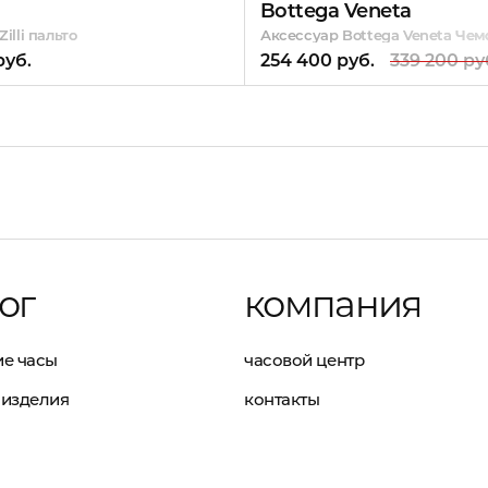
Bottega Veneta
illi пальто
Аксессуар Bottega Veneta Чем
руб.
254 400 руб.
339 200 ру
ог
компания
е часы
часовой центр
изделия
контакты