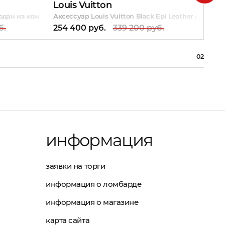
Louis Vuitton
Lou
одан из кожи
Аксессуар Louis Vuitton Black Epi Leather ALZER 6
Акс
б.
254 400 руб.
339 200 руб.
254
02
информация
заявки на торги
информация о ломбарде
информация о магазине
карта сайта