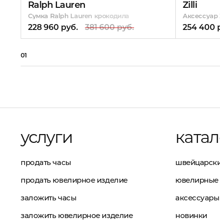
Ralph Lauren
Zilli
Сумка Ralph Lauren крокодила
Аксессуар Z
228 960 руб.
381 600 руб.
254 400 
01
услуги
катал
продать часы
швейцарски
продать ювелирное изделие
ювелирные 
заложить часы
аксессуары
заложить ювелирное изделие
новинки