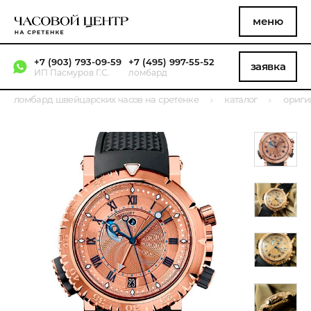
меню
+7 (903) 793-09-59
+7 (495) 997-55-52
заявка
ИП Пасмуров Г.С.
ломбард
ломбард швейцарских часов на сретенке
каталог
ориги