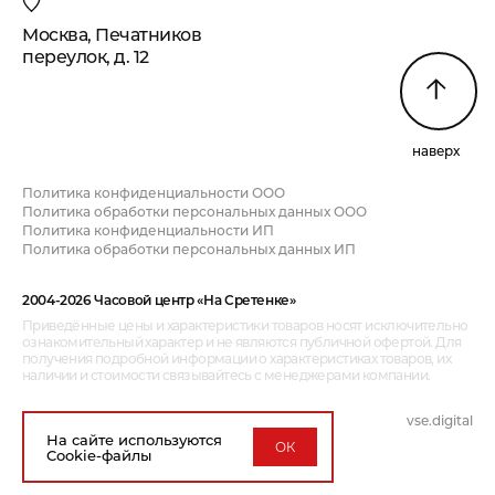
Москва, Печатников
переулок, д. 12
наверх
Политика конфиденциальности ООО
Политика обработки персональных данных ООО
Политика конфиденциальности ИП
Политика обработки персональных данных ИП
2004-2026 Часовой центр «На Сретенке»
Приведённые цены и характеристики товаров носят исключительно
ознакомительный характер и не являются публичной офертой. Для
получения подробной информации о характеристиках товаров, их
наличии и стоимости связывайтесь с менеджерами компании.
vse.digital
дизайн и разработка:
На сайте используются
ОК
Cookie-файлы