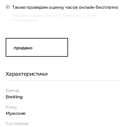
Также проведем
оценку часов онлайн
бесплатно
Продажу осуществляет ИП Пасмуров Г.С. (ИНН
772857294506)
продано
Характеристики
Бренд
Breitling
Кому
Мужские
Состояние