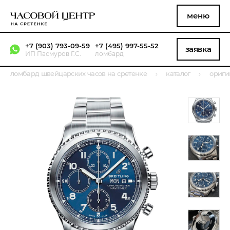
меню
+7 (903) 793-09-59
+7 (495) 997-55-52
заявка
ИП Пасмуров Г.С.
ломбард
ломбард швейцарских часов на сретенке
каталог
ориги