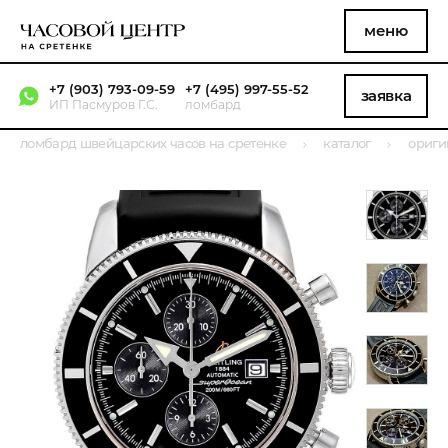
меню
+7 (903) 793-09-59
+7 (495) 997-55-52
заявка
ИП Пасмуров Г.С.
ломбард
ломбард швейцарских часов на сретенке
каталог
ориги