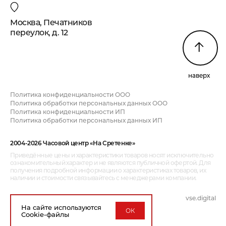
Москва, Печатников
переулок, д. 12
наверх
Политика конфиденциальности ООО
Политика обработки персональных данных ООО
Политика конфиденциальности ИП
Политика обработки персональных данных ИП
2004-2026 Часовой центр «На Сретенке»
Приведённые цены и характеристики товаров носят исключительно
ознакомительный характер и не являются публичной офертой. Для
получения подробной информации о характеристиках товаров, их
наличии и стоимости связывайтесь с менеджерами компании.
vse.digital
дизайн и разработка:
На сайте используются
ОК
Cookie-файлы