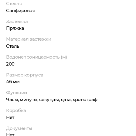
Стекло
Сапфировое
Застежка
Пряжка
Материал застежки
Сталь
Водонепроницаемость (м)
200
Размер корпуса
46 мм
Функции
Часы, минуты, секунды, дата, хронограф
Коробка
Нет
Документы
Нет