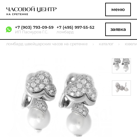
меню
+7 (903) 793-09-59
+7 (495) 997-55-52
заявка
ИП Пасмуров Г.С.
ломбард
ломбард швейцарских часов на сретенке
каталог
ювели