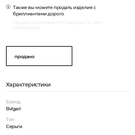
Также вы можете
продать изделия с
бриллиантами
дорого
Продажу осуществляет ИП Пасмуров Г.С. (ИНН
772857294506)
продано
Характеристики
Бренд
Bvlgari
Тип
Серьги