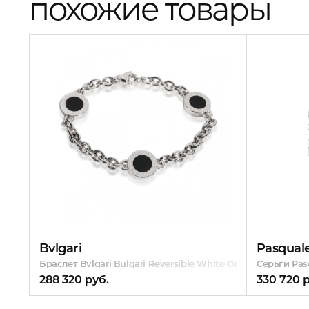
похожие товары
Bvlgari
Pasquale
Браслет Bvlgari Bulgari Reversible White Gold & Onyx 3 Circ
Серьги Pasq
288 320 руб.
330 720 