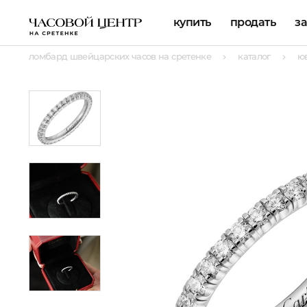
купить
продать
з
ломбард швейцарских часов на сретенке
каталог
ю