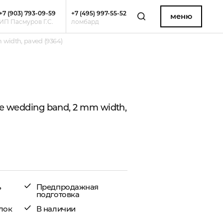
+7 (903) 793-09-59
+7 (495) 997-55-52
меню
ИП Пасмуров Г.С.
ломбард
 width, paved (9364)
 de wedding band, 2 mm width,
ь
Предпродажная
подготовка
лок
В наличии