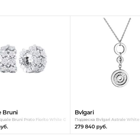
 Bruni
Bvlgari
le
uale Bruni Рrаtо Fiorito White Gold & Diamond
Подвеска Bvlgari Astrale White
руб.
279 840 руб.