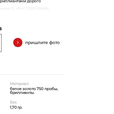
бриллиантами дорого
уров Г.С. (ИНН 772857294506)
$
пришлите фото
Материал
белое золото 750 пробы,
бриллианты.
Вес
1,70 гр.