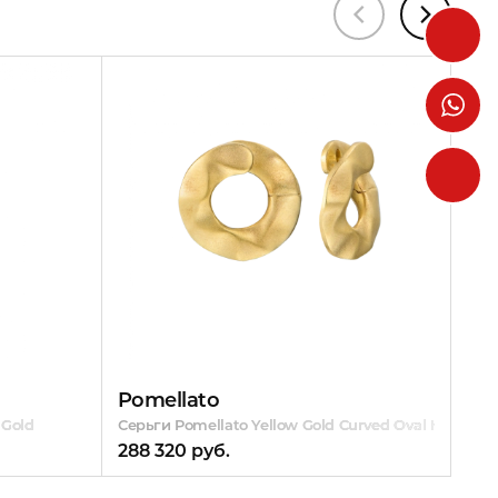
Pomellato
Bvl
 Gold
Серьги Pomellato Yellow Gold Curved Oval Hoop wit
Сер
288 320 руб.
318