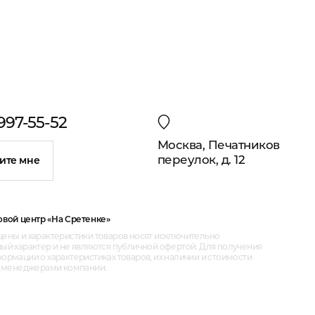
 997-55-52
Москва, Печатников
переулок, д. 12
ите мне
овой центр «На Сретенке»
ены и характеристики товаров носят исключительно
ый характер и не являются публичной офертой. Для получения
рмации о характеристиках товаров, их наличии и стоимости
с менеджерами компании.