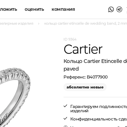
аложить
оценить
компания
велирные изделия
кольцо cartier etincelle de wedding band, 2 mm
9364
Cartier
Кольцо Cartier Etincelle
paved
B4077900
абсолютно новые
Гарантируем подлинност
изделий
Конфиденциальность сде