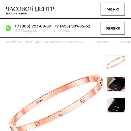
меню
+7 (903) 793-09-59
+7 (495) 997-55-52
заявка
ИП Пасмуров Г.С.
ломбард
ломбард швейцарских часов на сретенке
каталог
ювели