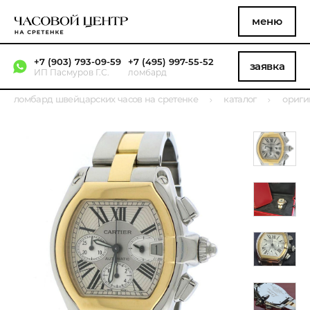
меню
+7 (903) 793-09-59
+7 (495) 997-55-52
заявка
ИП Пасмуров Г.С.
ломбард
ломбард швейцарских часов на сретенке
каталог
ориги