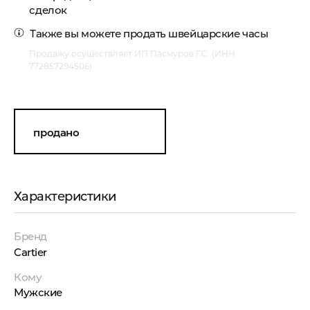
сделок
Также вы можете
продать швейцарские часы
Продажу осуществляет ИП Пасмуров Г.С. (ИНН
772857294506)
продано
Характеристики
Бренд
Cartier
Кому
Мужские