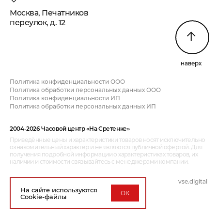
Москва, Печатников
переулок, д. 12
наверх
Политика конфиденциальности ООО
Политика обработки персональных данных ООО
Политика конфиденциальности ИП
Политика обработки персональных данных ИП
2004-2026 Часовой центр «На Сретенке»
Приведённые цены и характеристики товаров носят исключительно
ознакомительный характер и не являются публичной офертой. Для
получения подробной информации о характеристиках товаров, их
наличии и стоимости связывайтесь с менеджерами компании.
vse.digital
дизайн и разработка:
На сайте используются
ОК
Cookie-файлы