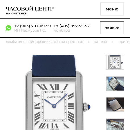
меню
+7 (903) 793-09-59
+7 (495) 997-55-52
заявка
ИП Пасмуров Г.С.
ломбард
ломбард швейцарских часов на сретенке
каталог
ориги