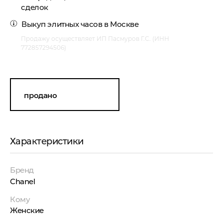
сделок
Выкуп элитных часов
в Москве
Продажу осуществляет ИП Пасмуров Г.С. (ИНН
772857294506)
продано
Характеристики
Бренд
Chanel
Кому
Женские