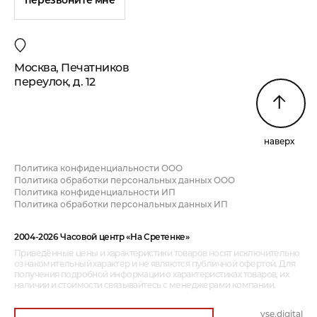
перезвоните мне
Москва, Печатников
переулок, д. 12
наверх
Политика конфиденциальности ООО
Политика обработки персональных данных ООО
Политика конфиденциальности ИП
Политика обработки персональных данных ИП
2004-2026 Часовой центр «На Сретенке»
Приведённые цены и характеристики товаров носят исключительно
ознакомительный характер и не являются публичной офертой. Для
получения подробной информации о характеристиках товаров, их
наличии и стоимости связывайтесь с менеджерами компании.
vse.digital
дизайн и разработка: