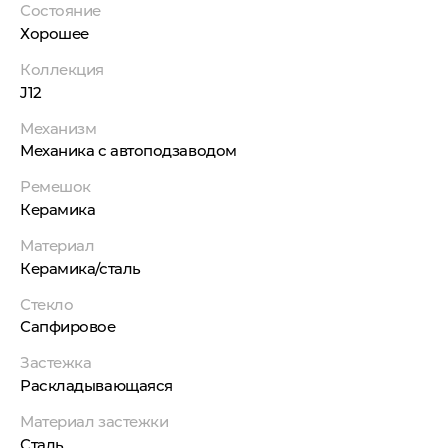
Состояние
Хорошее
Коллекция
J12
Механизм
Механика с автоподзаводом
Ремешок
Керамика
Материал
Керамика/сталь
Стекло
Сапфировое
Застежка
Раскладывающаяся
Материал застежки
Сталь