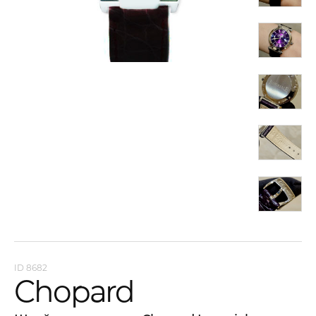
8682
Chopard