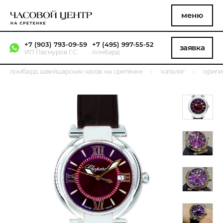
меню
+7 (903) 793-09-59
+7 (495) 997-55-52
заявка
ИП Пасмуров Г.С.
ломбард
ломбард швейцарских часов на сретенке
каталог
ориги