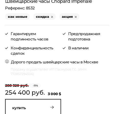
Швейцарские часы Chopard Imperiale
8532
как новые
скидка
акция
Гарантируем
Предпродажная
подлинность часов
подготовка
Конфиденциальность
В наличии
сделок
Дорого
продать швейцарские часы в Москве
Продажу осуществляет ИП Пасмуров Г.С. (ИНН
772857294506)
288 320 руб.
-11%
254 400 руб.
3 000 $
купить