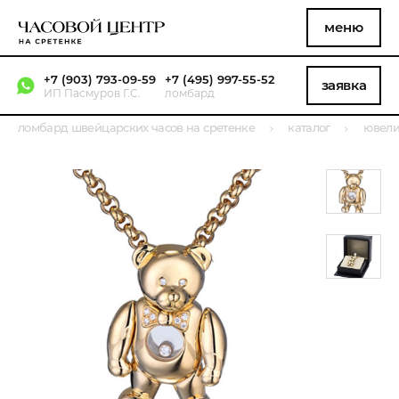
меню
+7 (903) 793-09-59
+7 (495) 997-55-52
заявка
ИП Пасмуров Г.С.
ломбард
ломбард швейцарских часов на сретенке
каталог
ювели