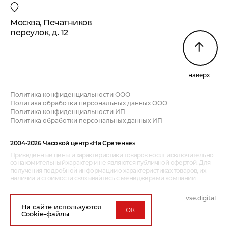
Москва, Печатников
переулок, д. 12
наверх
Политика конфиденциальности ООО
Политика обработки персональных данных ООО
Политика конфиденциальности ИП
Политика обработки персональных данных ИП
2004-2026 Часовой центр «На Сретенке»
Приведённые цены и характеристики товаров носят исключительно
ознакомительный характер и не являются публичной офертой. Для
получения подробной информации о характеристиках товаров, их
наличии и стоимости связывайтесь с менеджерами компании.
vse.digital
дизайн и разработка:
На сайте используются
ОК
Cookie-файлы