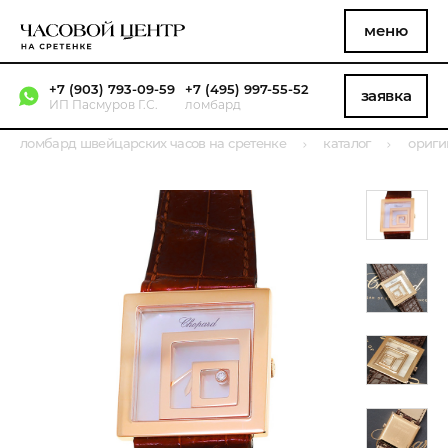
меню
+7 (903) 793-09-59
+7 (495) 997-55-52
заявка
ИП Пасмуров Г.С.
ломбард
ломбард швейцарских часов на сретенке
каталог
ориги