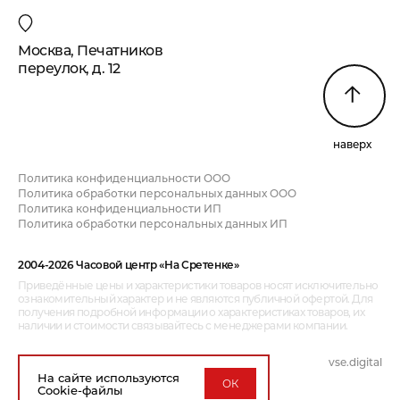
Москва, Печатников
переулок, д. 12
наверх
Политика конфиденциальности ООО
Политика обработки персональных данных ООО
Политика конфиденциальности ИП
Политика обработки персональных данных ИП
2004-2026 Часовой центр «На Сретенке»
Приведённые цены и характеристики товаров носят исключительно
ознакомительный характер и не являются публичной офертой. Для
получения подробной информации о характеристиках товаров, их
наличии и стоимости связывайтесь с менеджерами компании.
vse.digital
дизайн и разработка:
На сайте используются
ОК
Cookie-файлы