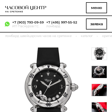
меню
+7 (903) 793-09-59
+7 (495) 997-55-52
заявка
ИП Пасмуров Г.С.
ломбард
ломбард швейцарских часов на сретенке
каталог
ориги