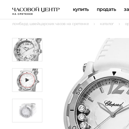
купить
продать
з
ломбард швейцарских часов на сретенке
каталог
о