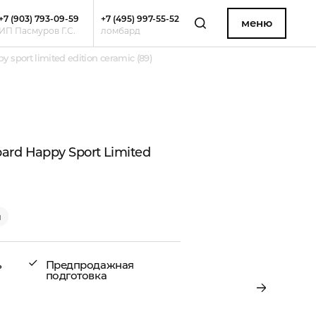
+7 (903) 793-09-59
+7 (495) 997-55-52
меню
ИП Пасмуров Г.С.
ломбард
sport limited edition ceramic (89)
rd Happy Sport Limited
и
ь
Предпродажная
подготовка