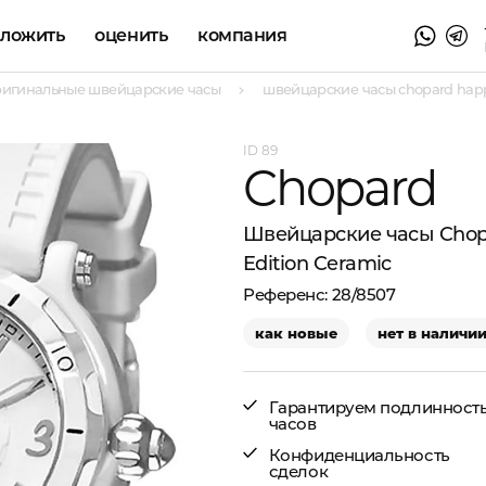
аложить
оценить
компания
ригинальные швейцарские часы
швейцарские часы chopard happy 
89
Chopard
Швейцарские часы Chopa
Edition Ceramic
28/8507
как новые
нет в наличи
Гарантируем подлинност
часов
Конфиденциальность
сделок