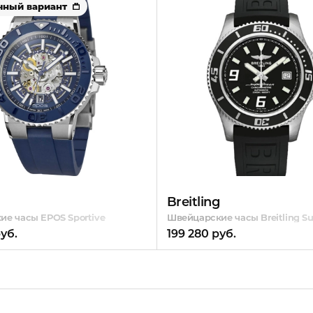
чный вариант
Breitling
е часы EPOS Sportive
Швейцарские часы Breitling S
уб.
199 280 руб.