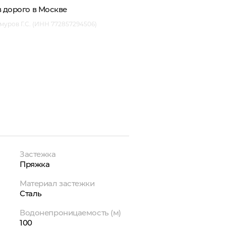
в
дорого в Москве
уров Г.С. (ИНН 772857294506)
Застежка
Пряжка
Материал застежки
Сталь
Водонепроницаемость (м)
100