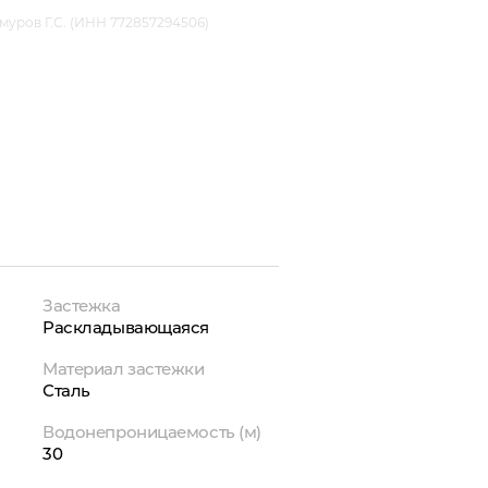
уров Г.С. (ИНН 772857294506)
Застежка
Раскладывающаяся
Материал застежки
Сталь
Водонепроницаемость (м)
30