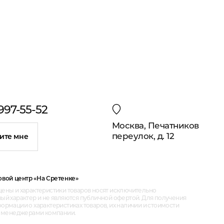
 997-55-52
Москва, Печатников
переулок, д. 12
ите мне
овой центр «На Сретенке»
ены и характеристики товаров носят исключительно
ый характер и не являются публичной офертой. Для получения
рмации о характеристиках товаров, их наличии и стоимости
с менеджерами компании.