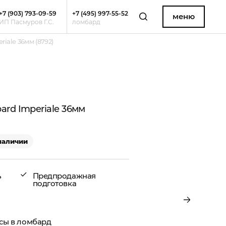
+7 (903) 793-09-59
+7 (495) 997-55-52
меню
ИП Пасмуров Г.С.
ломбард
iale 36мм (8792)
rd Imperiale 36мм
 наличии
ь
Предпродажная
подготовка
асы в ломбард