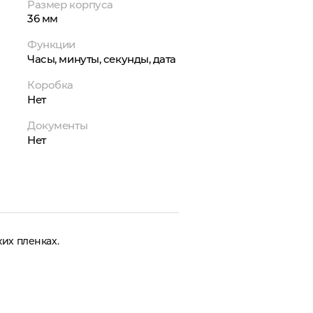
Размер корпуса
36 мм
Функции
Часы, минуты, секунды, дата
Коробка
Нет
Документы
Нет
их пленках.