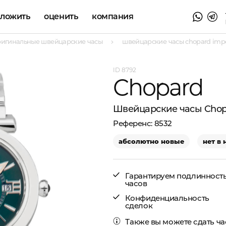
аложить
оценить
компания
ригинальные швейцарские часы
швейцарские часы chopard imper
8792
Chopard
Швейцарские часы Chopa
8532
абсолютно новые
нет в
Гарантируем подлинност
часов
Конфиденциальность
сделок
Также вы можете
сдать ч