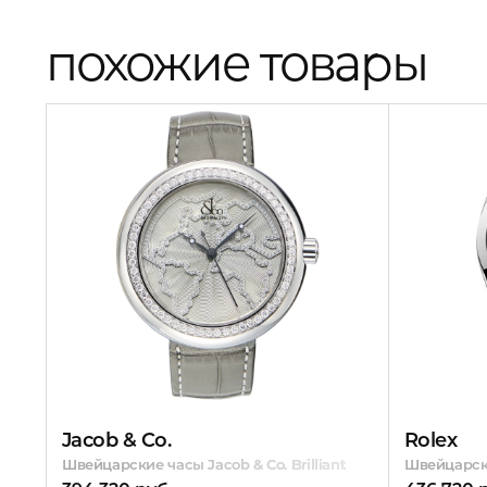
похожие товары
Jacob & Co.
Rolex
Швейцарские часы Jacob & Co. Brilliant
Швейцарски