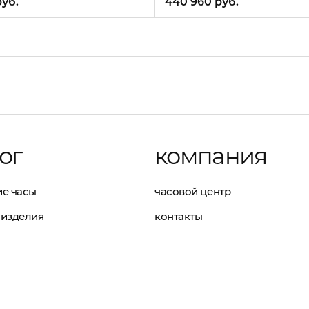
руб.
440 960 руб.
ог
компания
е часы
часовой центр
изделия
контакты