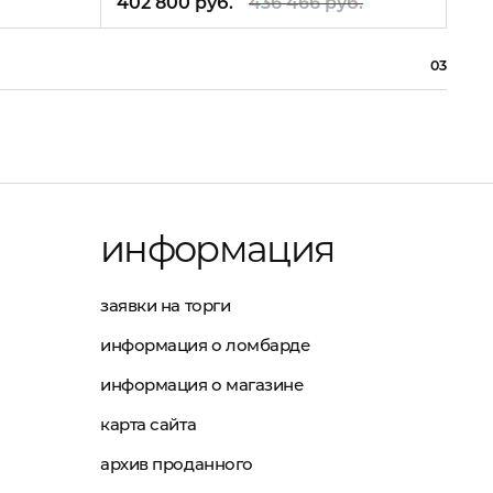
402 800 руб.
436 466 руб.
402
03
информация
заявки на торги
информация о ломбарде
информация о магазине
карта сайта
архив проданного