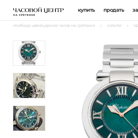
купить
продать
з
ломбард швейцарских часов на сретенке
каталог
о