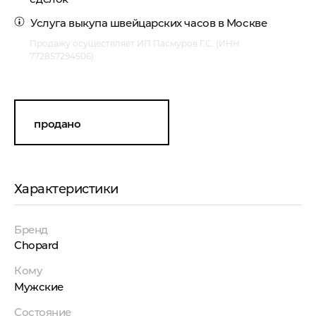
Услуга
выкупа швейцарских часов в Москве
Продажу осуществляет ИП Пасмуров Г.С. (ИНН
772857294506)
продано
Характеристики
Бренд
Chopard
Кому
Мужские
Состояние