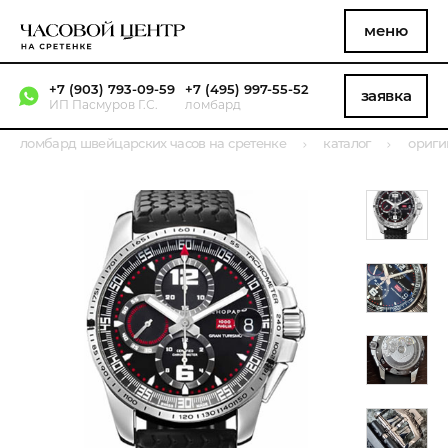
меню
+7 (903) 793-09-59
+7 (495) 997-55-52
заявка
ИП Пасмуров Г.С.
ломбард
ломбард швейцарских часов на сретенке
каталог
ориги