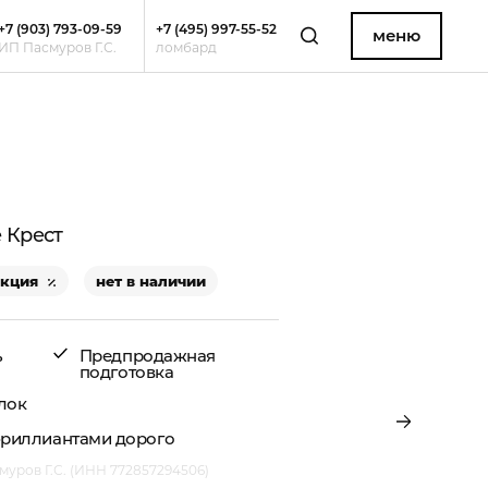
+7 (903) 793-09-59
+7 (495) 997-55-52
меню
ИП Пасмуров Г.С.
ломбард
 Крест
акция
нет в наличии
ь
Предпродажная
подготовка
лок
бриллиантами дорого
уров Г.С. (ИНН 772857294506)