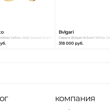
to
Bvlgari
ellato Yellow Gold Curved Oval Hoop with Hinges
Серьги Bvlgari B.Zero1 White C
уб.
318 000 руб.
ог
компания