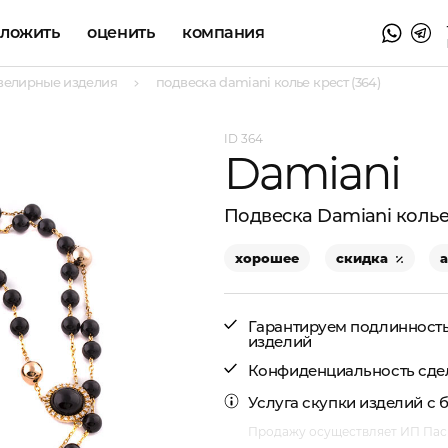
аложить
оценить
компания
велирные изделия
подвеска damiani колье крест (364)
364
Damiani
Подвеска Damiani колье
хорошее
скидка
Гарантируем подлинност
изделий
Конфиденциальность сде
Услуга
скупки изделий с 
Продажу осуществляет ИП Пасм