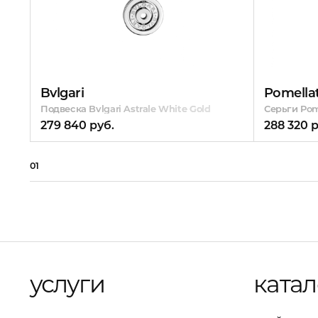
Bvlgari
Pomella
Подвеска Bvlgari Astrale White Gold
Серьги Pom
279 840 руб.
288 320 р
01
услуги
катал