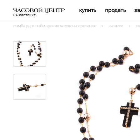
купить
продать
з
ломбард швейцарских часов на сретенке
каталог
ю