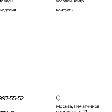
е часы
часовой центр
изделия
контакты
 997-55-52
Москва, Печатников
переулок, д. 12
ите мне