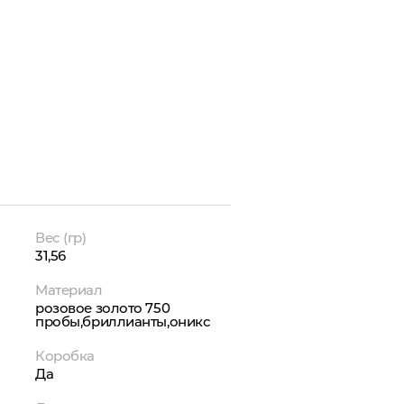
Вес (гр)
31,56
Материал
розовое золото 750
пробы,бриллианты,оникс
Коробка
Да