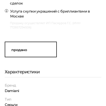
сделок
Услуга
скупки украшений с бриллиантами
в
Москве
Продажу осуществляет ИП Пасмуров Г.С. (ИНН
772857294506)
продано
Характеристики
Бренд
Damiani
Тип
Серьги