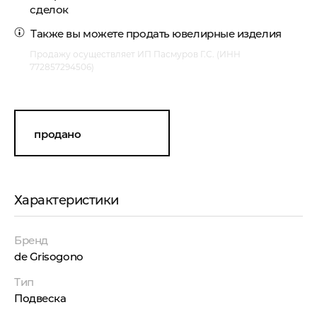
сделок
Также вы можете продать
ювелирные изделия
Продажу осуществляет ИП Пасмуров Г.С. (ИНН
772857294506)
продано
Характеристики
Бренд
de Grisogono
Тип
Подвеска