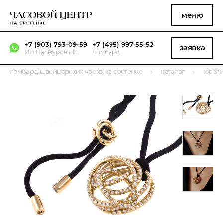
меню
+7 (903) 793-09-59
+7 (495) 997-55-52
заявка
ИП Пасмуров Г.С.
ломбард
ломбард швейцарских часов на сретенке
каталог
ювели