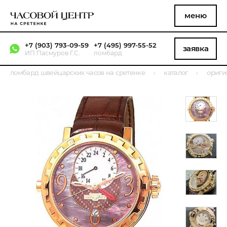
меню
+7 (903) 793-09-59
+7 (495) 997-55-52
заявка
ИП Пасмуров Г.С.
ломбард
ломбард швейцарских часов на сретенке
каталог
ориги