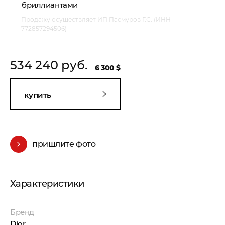
бриллиантами
Продажу осуществляет ИП Пасмуров Г.С. (ИНН
772857294506)
534 240 руб.
6 300 $
купить
пришлите фото
Характеристики
Бренд
Dior