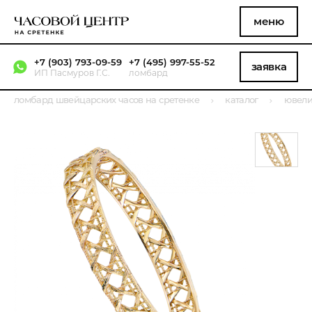
меню
+7 (903) 793-09-59
+7 (495) 997-55-52
заявка
ИП Пасмуров Г.С.
ломбард
ломбард швейцарских часов на сретенке
каталог
ювели