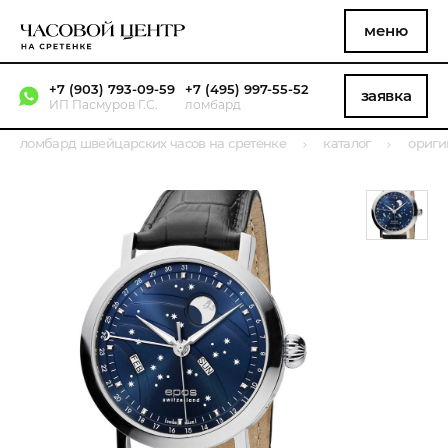
меню
+7 (903) 793-09-59
+7 (495) 997-55-52
заявка
ИП Пасмуров Г.С.
ломбард
ломбард швейцарских часов на сретенке
каталог
ориги