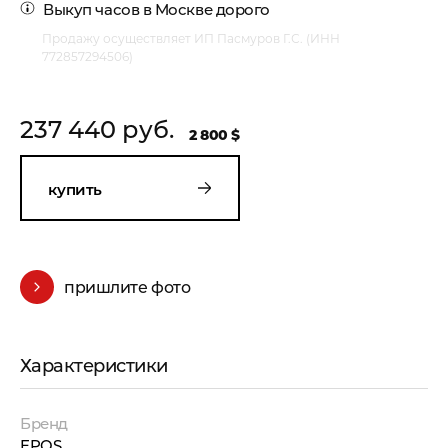
Выкуп часов в Москве
дорого
Продажу осуществляет ИП Пасмуров Г.С. (ИНН
772857294506)
237 440 руб.
2 800 $
купить
пришлите фото
Характеристики
Бренд
EPOS