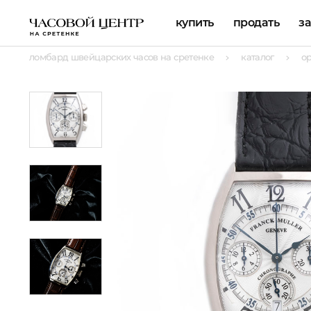
купить
продать
з
ломбард швейцарских часов на сретенке
каталог
о