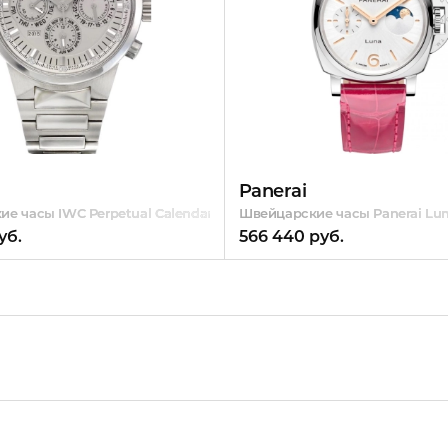
Panerai
hases
е часы IWC Perpetual Calendar GST
Швейцарские часы Panerai Lu
уб.
566 440 руб.