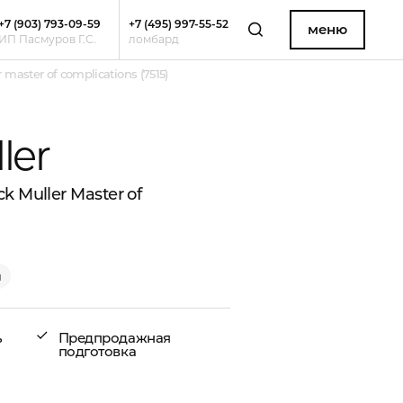
+7 (903) 793-09-59
+7 (495) 997-55-52
меню
ИП Пасмуров Г.С.
ломбард
master of complications (7515)
ler
 Muller Master of
и
ь
Предпродажная
подготовка