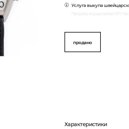
Услуга
выкупа швейцарски
Продажу осуществляет ИП Пасм
продано
Характеристики