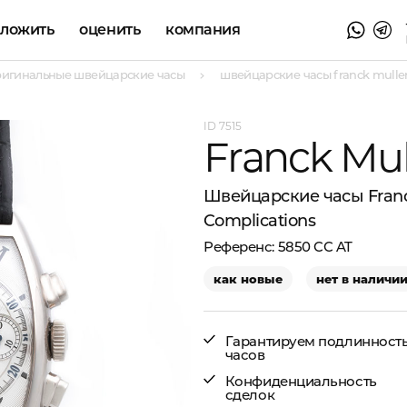
аложить
оценить
компания
ригинальные швейцарские часы
швейцарские часы franck muller 
7515
Franck Mul
Швейцарские часы Franck
Complications
5850 CC AT
как новые
нет в наличи
Гарантируем подлинност
часов
Конфиденциальность
сделок