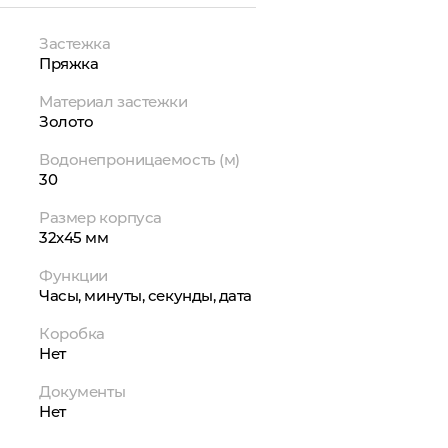
Застежка
Пряжка
Материал застежки
Золото
Водонепроницаемость (м)
30
Размер корпуса
32х45 мм
Функции
Часы, минуты, секунды, дата
Коробка
Нет
Документы
Нет