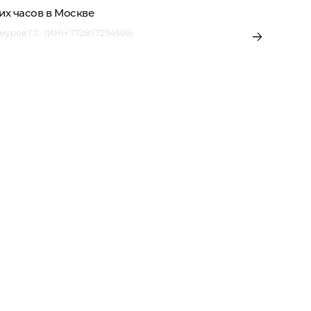
х часов в Москве
уров Г.С. (ИНН 772857294506)