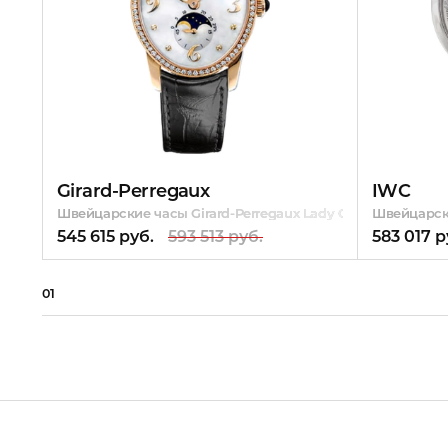
Girard-Perregaux
IWC
Швейцарские часы Girard-Perregaux Lady Cat`s Eye Moon-P
Швейцарски
545 615 руб.
593 513 руб.
583 017 р
01