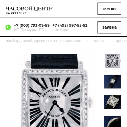
меню
+7 (903) 793-09-59
+7 (495) 997-55-52
заявка
ИП Пасмуров Г.С.
ломбард
ломбард швейцарских часов на сретенке
каталог
ориги