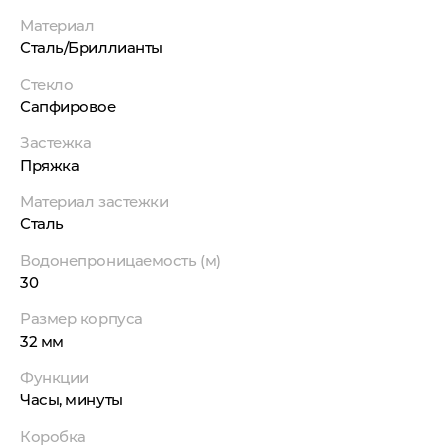
Материал
Сталь/Бриллианты
Стекло
Сапфировое
Застежка
Пряжка
Материал застежки
Сталь
Водонепроницаемость (м)
30
Размер корпуса
32 мм
Функции
Часы, минуты
Коробка