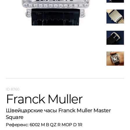
8760
Franck Muller
Швейцарские часы Franck Muller Master
Square
6002 M B QZ R MOP D 1R