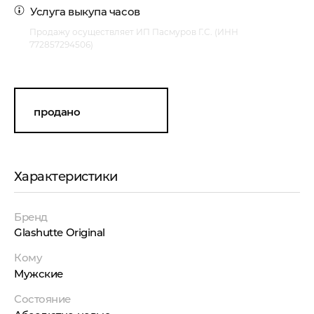
Услуга
выкупа часов
Продажу осуществляет ИП Пасмуров Г.С. (ИНН
772857294506)
продано
Характеристики
Бренд
Glashutte Original
Кому
Мужские
Состояние