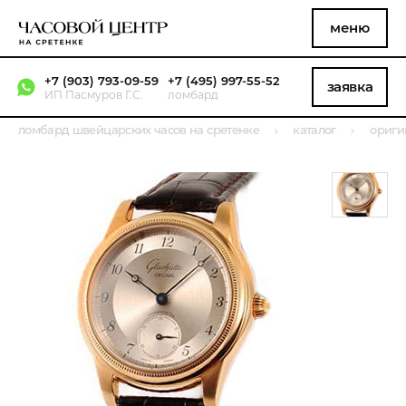
меню
+7 (903) 793-09-59
+7 (495) 997-55-52
заявка
ИП Пасмуров Г.С.
ломбард
ломбард швейцарских часов на сретенке
каталог
ориги