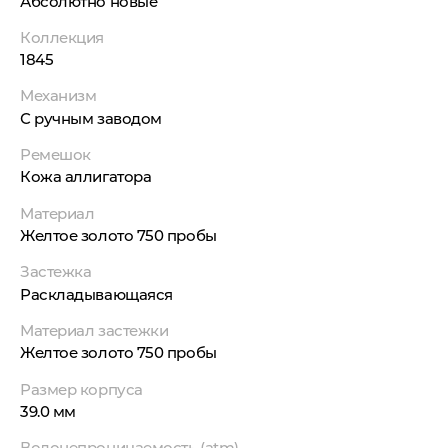
Абсолютно новые
Коллекция
1845
Механизм
С ручным заводом
Ремешок
Кожа аллигатора
Материал
Желтое золото 750 пробы
Застежка
Раскладывающаяся
Материал застежки
Желтое золото 750 пробы
Размер корпуса
39.0 мм
Водонепроницаемость (atm)