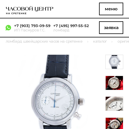
меню
+7 (903) 793-09-59
+7 (495) 997-55-52
заявка
ИП Пасмуров Г.С.
ломбард
ломбард швейцарских часов на сретенке
каталог
ориги