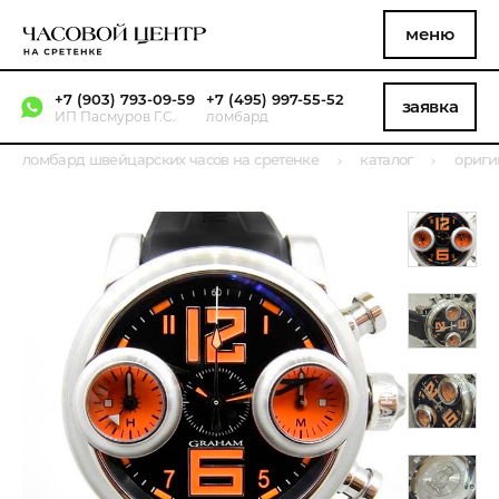
меню
+7 (903) 793-09-59
+7 (495) 997-55-52
заявка
ИП Пасмуров Г.С.
ломбард
ломбард швейцарских часов на сретенке
каталог
ориги