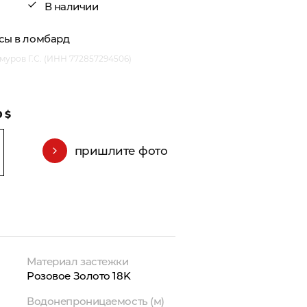
В наличии
асы в ломбард
уров Г.С. (ИНН 772857294506)
0 $
пришлите фото
Материал застежки
Розовое Золото 18K
Водонепроницаемость (м)