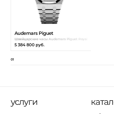
Audemars Piguet
Швейцарские часы Audemars Piguet Royal Oak Selfwindi
5 384 800 руб.
01
услуги
катал