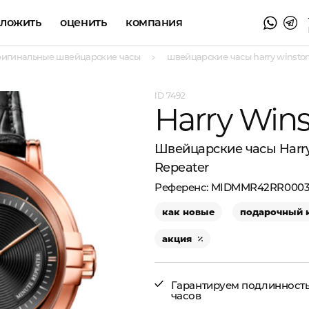
аложить
оценить
компания
ригинальные швейцарские часы
швейцарские часы harry winston 
7492
Harry Win
Швейцарские часы Harry
Repeater
MIDMMR42RR000
как новые
подарочный 
акция
Гарантируем подлинност
часов