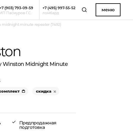
+7 (903) 793-09-59
+7 (495) 997-55-52
меню
ИП Пасмуров Г.С.
ломбард
midnight minute repeater (7492)
ston
 Winston Midnight Minute
3
комплект
скидка
ь
Предпродажная
подготовка