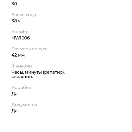
30
Запас хода
38 ч.
Калибр
HW1006
Размер корпуса
42 мм
Функции
Часы, минуты (репетир),
скелетон.
Коробка
Да
Документы
Да