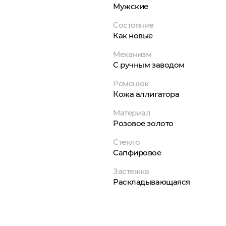
Мужские
Состояние
Как новые
Механизм
С ручным заводом
Ремешок
Кожа аллигатора
Материал
Розовое золото
Стекло
Сапфировое
Застежка
Раскладывающаяся