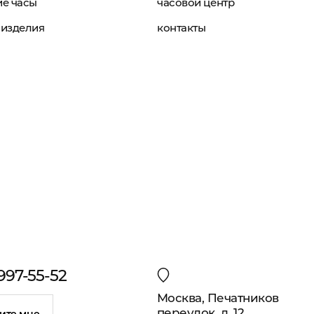
е часы
часовой центр
изделия
контакты
 997-55-52
Москва, Печатников
переулок, д. 12
ите мне