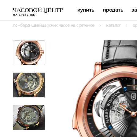
купить
продать
з
ломбард швейцарских часов на сретенке
каталог
о