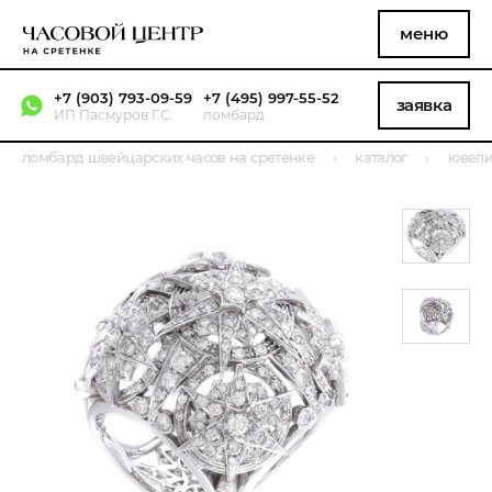
меню
+7 (903) 793-09-59
+7 (495) 997-55-52
заявка
ИП Пасмуров Г.С.
ломбард
ломбард швейцарских часов на сретенке
каталог
ювели