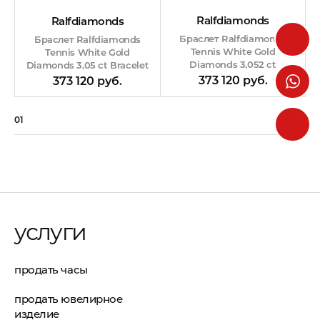
Ralfdiamonds
Ralfdiamonds
Браслет Ralfdiamonds
Браслет Ralfdiamonds
Tennis White Gold
Tennis White Gold
Diamonds 3,052 ct
Diamonds 3,05 ct Bracelet
Bracelet RDB
RDB
373 120 руб.
373 120 руб.
01
07
услуги
продать часы
продать ювелирное
изделие