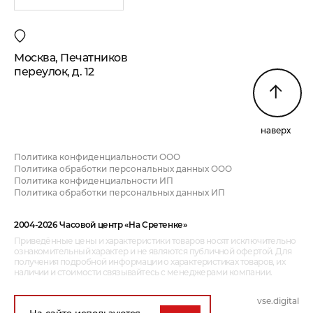
Москва, Печатников
переулок, д. 12
наверх
Политика конфиденциальности ООО
Политика обработки персональных данных ООО
Политика конфиденциальности ИП
Политика обработки персональных данных ИП
2004-2026 Часовой центр «На Сретенке»
Приведённые цены и характеристики товаров носят исключительно
ознакомительный характер и не являются публичной офертой. Для
получения подробной информации о характеристиках товаров, их
наличии и стоимости связывайтесь с менеджерами компании.
vse.digital
дизайн и разработка:
На сайте используются