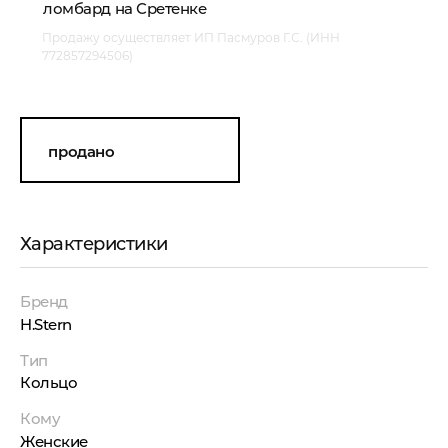
ломбард на Сретенке
Продажу осуществляет ИП Пасмуров Г.С. (ИНН
772857294506)
продано
Характеристики
Бренд
H.Stern
Тип
Кольцо
Кому
Женские