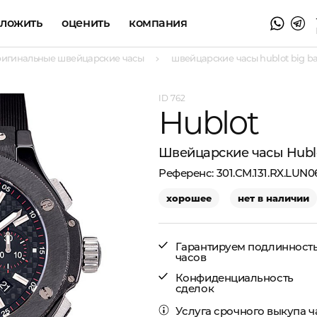
аложить
оценить
компания
ригинальные швейцарские часы
швейцарские часы hublot big ban
762
Hublot
Швейцарские часы Hublo
301.CM.131.RX.LUN0
хорошее
нет в наличии
Гарантируем подлинност
часов
Конфиденциальность
сделок
Услуга
срочного выкупа ч