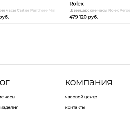
Rolex
е часы Cartier Panthère Mini
Швейцарские часы Rolex Perpe
руб.
479 120 руб.
ог
компания
е часы
часовой центр
изделия
контакты