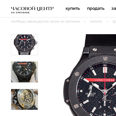
купить
продать
з
ломбард швейцарских часов на сретенке
каталог
о