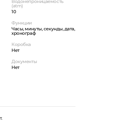
Водонепроницаемость
(atm)
10
Функции
Часы, минуты, секунды, дата,
хронограф
Коробка
Нет
Документы
Нет
.