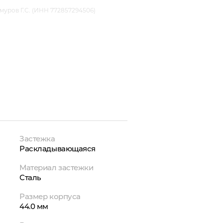
уров Г.С. (ИНН 772857294506)
Застежка
Раскладывающаяся
Материал застежки
Сталь
Размер корпуса
44.0 мм