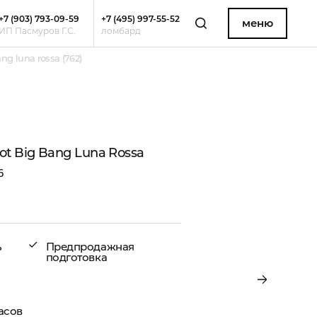
+7 (903) 793-09-59
+7 (495) 997-55-52
меню
ИП Пасмуров Г.С.
ломбард
g luna rossa (762)
t Big Bang Luna Rossa
6
ь
Предпродажная
подготовка
асов