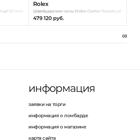
Rolex
Ch
tual 31 mm Steel
Швейцарские часы Rolex Oyster Perpetual
Шве
479 120 руб.
440
03
информация
заявки на торги
информация о ломбарде
информация о магазине
карта сайта