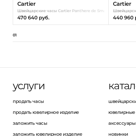
Cartier
Cartier
Швейцарские часы Cartier Panthere de Small
Швейцарски
470 640 руб.
440 960 
01
услуги
катал
продать часы
швейцарски
продать ювелирное изделие
ювелирные 
заложить часы
аксессуары
заложить ювелирное изделие
новинки