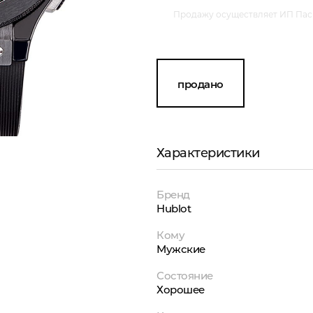
Продажу осуществляет ИП Пасм
продано
Характеристики
Бренд
Hublot
Кому
Мужские
Состояние
Хорошее