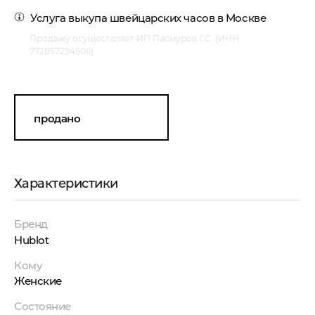
Услуга
выкупа швейцарских часов в Москве
Продажу осуществляет ИП Пасмуров Г.С. (ИНН
772857294506)
продано
Характеристики
Бренд
Hublot
Кому
Женские
Состояние