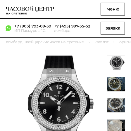
меню
+7 (903) 793-09-59
+7 (495) 997-55-52
заявка
ИП Пасмуров Г.С.
ломбард
ломбард швейцарских часов на сретенке
каталог
ориги