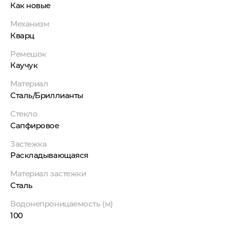
Как новые
Механизм
Кварц
Ремешок
Каучук
Материал
Сталь/Бриллианты
Стекло
Сапфировое
Застежка
Раскладывающаяся
Материал застежки
Сталь
Водонепроницаемость (м)
100