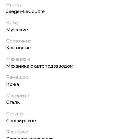
Бренд
Jaeger-LeCoultre
Кому
Мужские
Состояние
Как новые
Механизм
Механика с автоподзаводом
Ремешок
Кожа
Материал
Сталь
Стекло
Сапфировое
Застежка
Раскладывающаяся