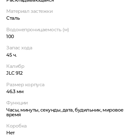
Материал застежки
Сталь
Водонепроницаемость (м)
100
Запас хода
45 ч.
Калибр
JLC 912
Размер корпуса
46.3 мм
Функции
Часы, минуты, секунды, дата, будильник, мировое
время
Коробка
Нет