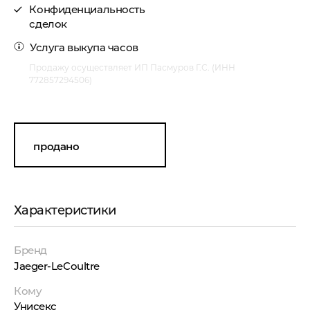
Конфиденциальность
сделок
Услуга
выкупа часов
Продажу осуществляет ИП Пасмуров Г.С. (ИНН
772857294506)
продано
Характеристики
Бренд
Jaeger-LeCoultre
Кому
Унисекс