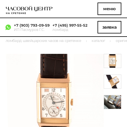
меню
+7 (903) 793-09-59
+7 (495) 997-55-52
заявка
ИП Пасмуров Г.С.
ломбард
ломбард швейцарских часов на сретенке
каталог
ориги