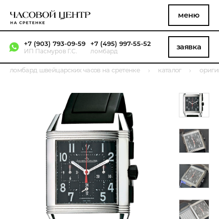
меню
+7 (903) 793-09-59
+7 (495) 997-55-52
заявка
ИП Пасмуров Г.С.
ломбард
ломбард швейцарских часов на сретенке
каталог
ориги