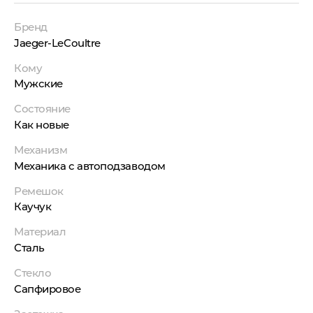
Бренд
Jaeger-LeCoultre
Кому
Мужские
Состояние
Как новые
Механизм
Механика с автоподзаводом
Ремешок
Каучук
Материал
Сталь
Стекло
Сапфировое