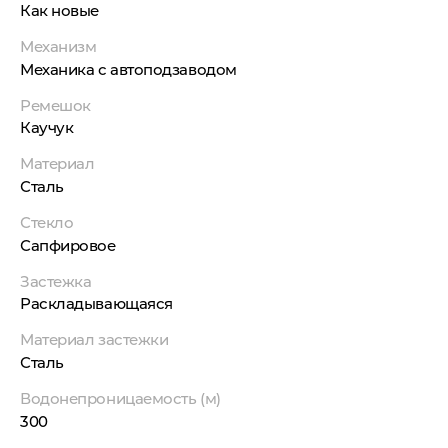
Как новые
Механизм
Механика с автоподзаводом
Ремешок
Каучук
Материал
Сталь
Стекло
Сапфировое
Застежка
Раскладывающаяся
Материал застежки
Сталь
Водонепроницаемость (м)
300