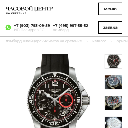
меню
+7 (903) 793-09-59
+7 (495) 997-55-52
заявка
ИП Пасмуров Г.С.
ломбард
ломбард швейцарских часов на сретенке
каталог
ориги