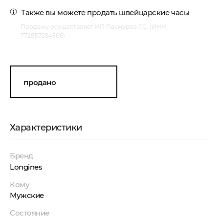
Также вы можете
продать швейцарские часы
Продажу осуществляет ИП Пасмуров Г.С. (ИНН
772857294506)
продано
Характеристики
Бренд
Longines
Кому
Мужские
Состояние