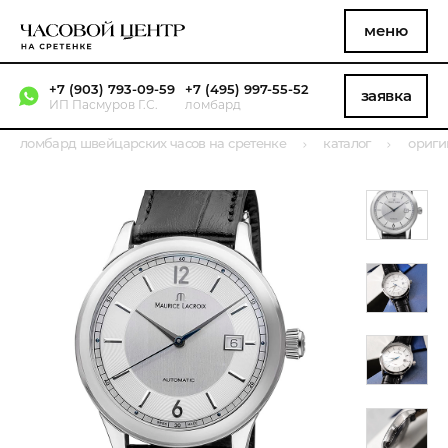
меню
+7 (903) 793-09-59
+7 (495) 997-55-52
заявка
ИП Пасмуров Г.С.
ломбард
ломбард швейцарских часов на сретенке
каталог
ориги