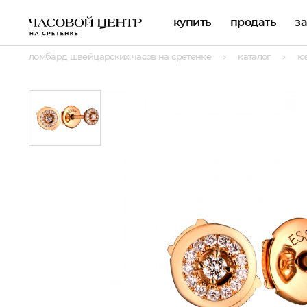
купить
продать
з
ломбард швейцарских часов на сретенке
каталог
ю