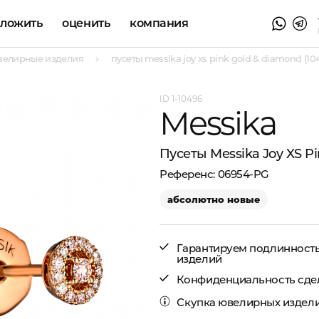
аложить
оценить
компания
велирные изделия
пусеты messika joy xs pink gold & diamond (10
1-10496
Messika
Пусеты Messika Joy XS P
06954-PG
абсолютно новые
Гарантируем подлинност
изделий
Конфиденциальность сде
Скупка ювелирных издели