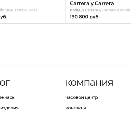
Carrera y Carrera
lo Very Tattoo Cross
Кольцо Carrera y Carrera Angel
уб.
190 800 руб.
ог
компания
е часы
часовой центр
изделия
контакты