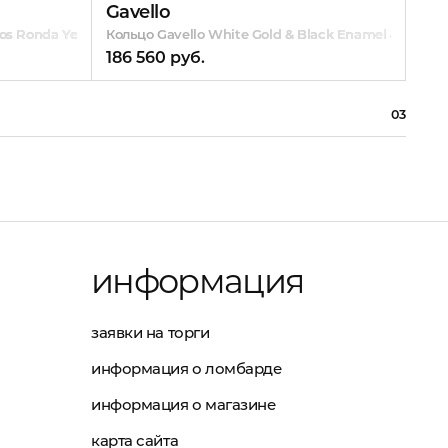
Gavello
Bvl
itos Ronda Yellow Gold & Diamonds
Кольцо Gavello White Gold & Black Enamel & Diamo
Коль
186 560 руб.
156
03
информация
заявки на торги
информация о ломбарде
информация о магазине
карта сайта