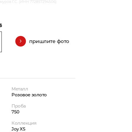
уров Г.С. (ИНН 772857294506)
$
пришлите фото
Металл
Розовое золото
Проба
750
Коллекция
Joy XS