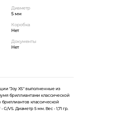
Диаметр
5 мм
Коробка
Нет
Документы
Нет
кции "Joy XS" выполненные из
двумя бриллиантами классической
из бриллиантов классической
 G/VS. Диаметр 5 мм. Вес - 1,71 гр.