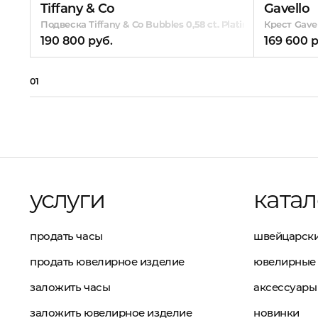
Tiffany & Co
Gavello
Подвеска Tiffany & Co Bubbles 0,58 ct. Platinum
Крест Gavel
190 800 руб.
169 600 р
01
услуги
катал
продать часы
швейцарски
продать ювелирное изделие
ювелирные 
заложить часы
аксессуары
заложить ювелирное изделие
новинки