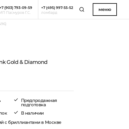
+7 (903) 793-09-59
+7 (495) 997-55-52
меню
ИП Пасмуров Г.С.
ломбард
496)
ink Gold & Diamond
ь
Предпродажная
подготовка
лок
В наличии
й с бриллиантами в Москве