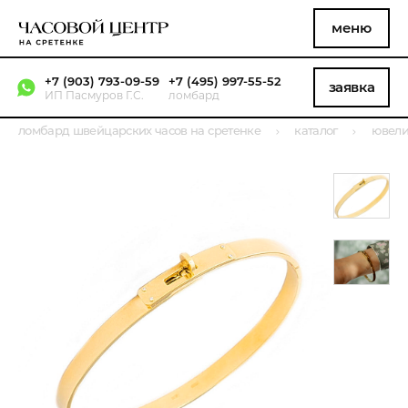
меню
+7 (903) 793-09-59
+7 (495) 997-55-52
заявка
ИП Пасмуров Г.С.
ломбард
ломбард швейцарских часов на сретенке
каталог
ювели