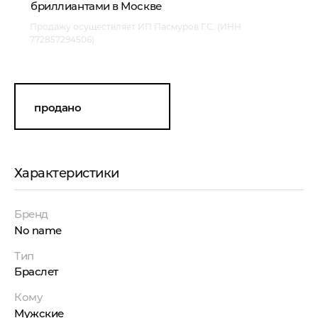
бриллиантами в Москве
Продажу осуществляет ИП Пасмуров Г.С. (ИНН
772857294506)
продано
Характеристики
Бренд
No name
Тип
Браслет
Кому
Мужские