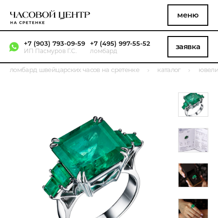
меню
+7 (903) 793-09-59
+7 (495) 997-55-52
заявка
ИП Пасмуров Г.С.
ломбард
ломбард швейцарских часов на сретенке
каталог
ювели