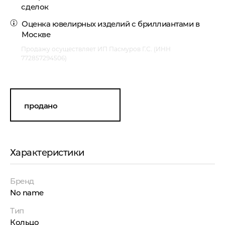
сделок
Оценка ювелирных изделий с бриллиантами в
Москве
Продажу осуществляет ИП Пасмуров Г.С. (ИНН
772857294506)
продано
Характеристики
Бренд
No name
Тип
Кольцо