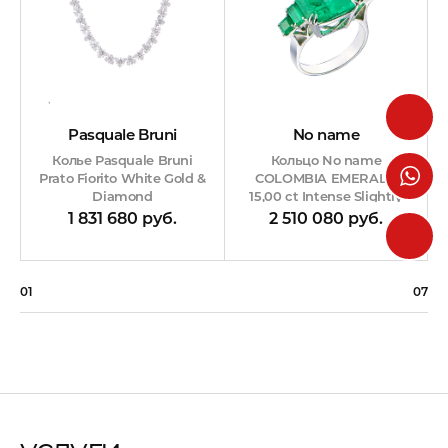
No name
Pasquale Bruni
Кольцо No name
Колье Pasquale Bruni
COLOMBIA EMERALD
Рrаtо Fiorito White Gold &
15,00 ct Intense Slightly
Diamond
Bluish Green/VS
2 510 080 руб.
1 831 680 руб.
01
07