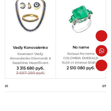
No name
Vasily Konovalenko
Кольцо No name
Комплект Vasily
COLOMBIA EMERALD
Konovalenko Diamonds &
15,00 ct Intense Slightly
Sapphires Magnificent
Bluish Green/VS
lady evening party set
2 510 080 руб.
3 315 680 руб.
3 697 280 руб.
01
07