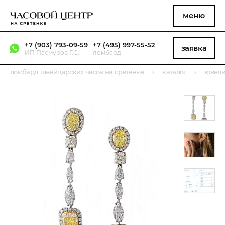
меню
+7 (903) 793-09-59
+7 (495) 997-55-52
заявка
ИП Пасмуров Г.С.
ломбард
ломбард швейцарских часов на сретенке
каталог
ювели