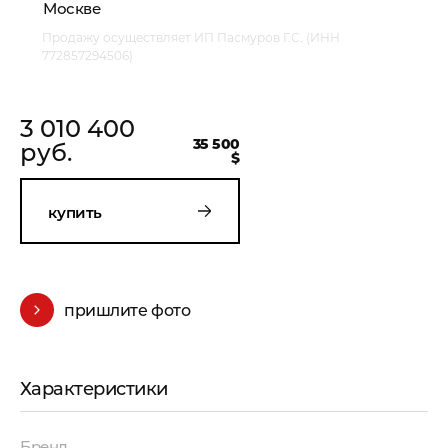
Москве
Продажу осуществляет ИП Пасмуров Г.С. (ИНН
772857294506)
3 010 400
35 500
руб.
$
купить
пришлите фото
Характеристики
Бренд