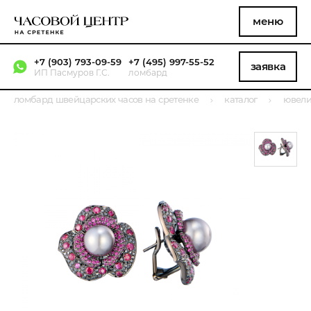
меню
+7 (903) 793-09-59
+7 (495) 997-55-52
заявка
ИП Пасмуров Г.С.
ломбард
ломбард швейцарских часов на сретенке
каталог
ювели