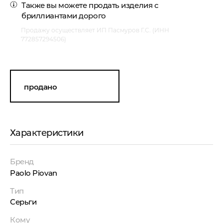
Также вы можете
продать изделия с
бриллиантами
дорого
Продажу осуществляет ИП Пасмуров Г.С. (ИНН
772857294506)
продано
Характеристики
Бренд
Paolo Piovan
Тип
Серьги
Кому