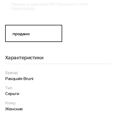
Продажу осуществляет ИП Пасмуров Г.С. (ИНН
772857294506)
продано
Характеристики
Бренд
Pasquale Bruni
Тип
Серьги
Кому
Женские