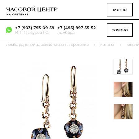
меню
+7 (903) 793-09-59
+7 (495) 997-55-52
заявка
ИП Пасмуров Г.С.
ломбард
ломбард швейцарских часов на сретенке
каталог
ювели