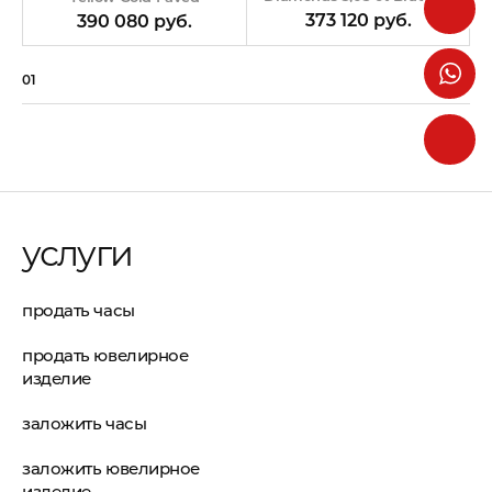
RDB
373 120 руб.
390 080 руб.
01
07
услуги
продать часы
продать ювелирное
изделие
заложить часы
заложить ювелирное
изделие