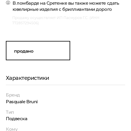
В ломбарде на Сретенке вы также можете
сдать
ювелирные изделия с бриллиантами
дорого
Продажу осуществляет ИП Пасмуров Г.С. (ИНН
772857294506)
продано
Характеристики
Бренд
Pasquale Bruni
Тип
Подвеска
Кому