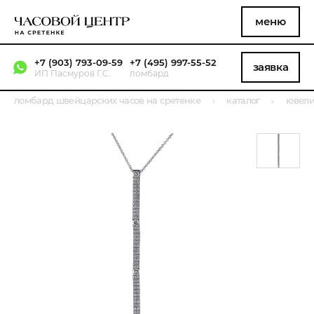
меню
+7 (903) 793-09-59
+7 (495) 997-55-52
заявка
ИП Пасмуров Г.С.
ломбард
ломбард швейцарских часов на сретенке
каталог
ювели