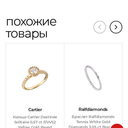
похожие
товары
Ralfdiamonds
Cartier
Браслет Ralfdiamonds
Кольцо Cartier Destinée
Tennis White Gold
Solitaire 0,57 ct F/VVS2
Diamonds 3,05 ct Bracelet
Yellow Gold Paved