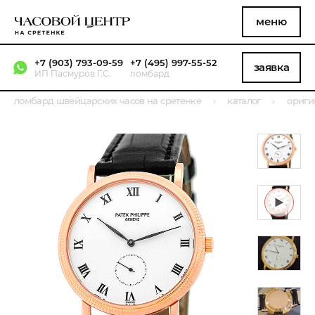
меню
+7 (903) 793-09-59
+7 (495) 997-55-52
заявка
ИП Пасмуров Г.С.
ломбард
ломбард швейцарских часов на сретенке
каталог
ориги