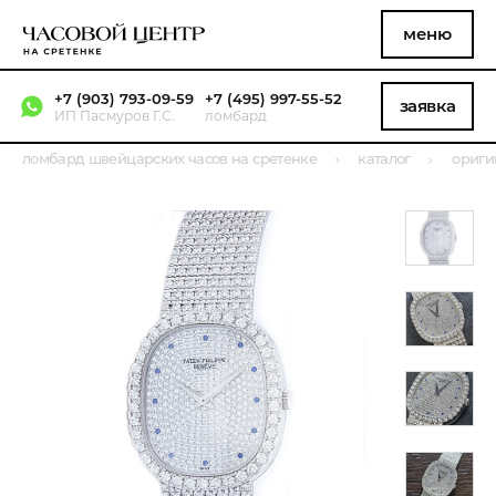
меню
+7 (903) 793-09-59
+7 (495) 997-55-52
заявка
ИП Пасмуров Г.С.
ломбард
ломбард швейцарских часов на сретенке
каталог
ориги