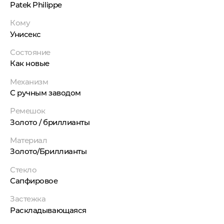
Patek Philippe
Кому
Унисекс
Состояние
Как новые
Механизм
С ручным заводом
Ремешок
Золото / бриллианты
Материал
Золото/Бриллианты
Стекло
Сапфировое
Застежка
Раскладывающаяся