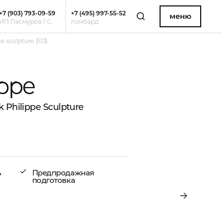
+7 (903) 793-09-59
+7 (495) 997-55-52
меню
ИП Пасмуров Г.С.
ломбард
sculpture (513)
ippe
Philippe Sculpture
ь
Предпродажная
подготовка