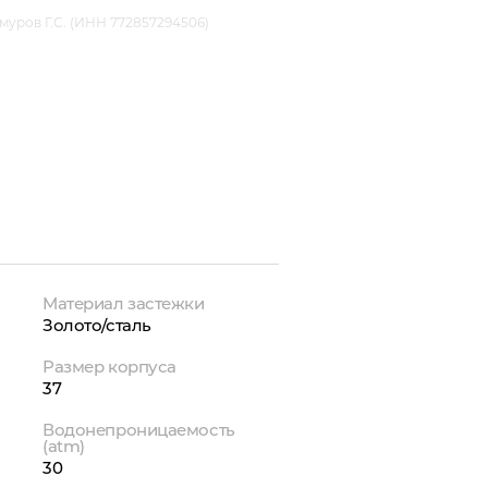
уров Г.С. (ИНН 772857294506)
Материал застежки
Золото/сталь
Размер корпуса
37
Водонепроницаемость
(atm)
30