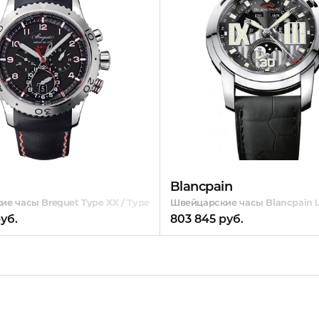
Blancpain
е часы Breguet Type XX / Type XXI GMT Flyback Chronograph 3880
Швейцарские часы Blancpain L-
уб.
803 845 руб.