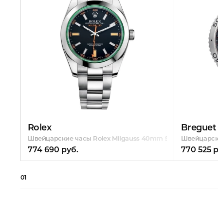
Rolex
Breguet
Швейцарские часы Rolex Milgauss 40mm Steel
Швейцарски
774 690 руб.
770 525 р
01