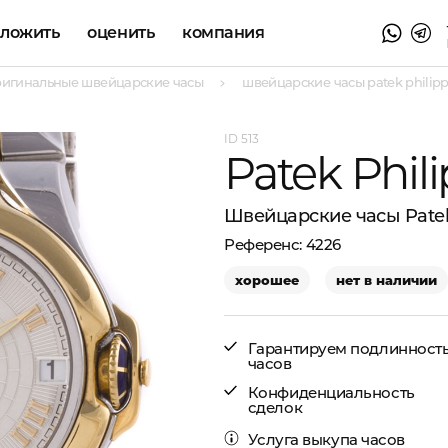
аложить
оценить
компания
ригинальные швейцарские часы
швейцарские часы patek philippe 
513
Patek Phil
Швейцарские часы Patek 
4226
хорошее
нет в наличии
Гарантируем подлинност
часов
Конфиденциальность
сделок
Услуга
выкупа часов